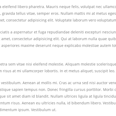
eleifend libero pharetra. Mauris neque felis, volutpat nec ullamc
, gravida tellus vitae, semper eros. Nullam mattis mi at metus eges
met, consectetur adipisicing elit. Voluptate laborum vero voluptatu
iciatis a aspernatur et fuga repudiandae deleniti excepturi nesciun
it amet, consectetur adipisicing elit. Qui at laborum nulla quae qu
int asperiores maxime deserunt neque explicabo molestiae autem t
a sem vitae nisi eleifend molestie. Aliquam molestie scelerisqu
 risus at mi ullamcorper lobortis. In et metus aliquet, suscipit leo.
 vestibulum. Aenean at mollis mi. Cras ac urna sed nisi auctor ven
stique sapien tempus non. Donec fringilla cursus porttitor. Morbi 
 sit amet diam id blandit. Nullam ultrices ligula at ligula tincidun
ntum risus. Aenean eu ultricies nulla, id bibendum libero. Vestib
ndimentum ipsum. Vestibulum ut.