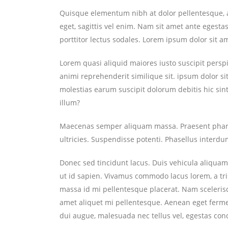
Quisque elementum nibh at dolor pellentesque, a 
eget, sagittis vel enim. Nam sit amet ante egestas
porttitor lectus sodales. Lorem ipsum dolor sit a
Lorem quasi aliquid maiores iusto suscipit persp
animi reprehenderit similique sit. ipsum dolor s
molestias earum suscipit dolorum debitis hic s
illum?
Maecenas semper aliquam massa. Praesent pharetr
ultricies. Suspendisse potenti. Phasellus interdum
Donec sed tincidunt lacus. Duis vehicula aliquam
ut id sapien. Vivamus commodo lacus lorem, a tri
massa id mi pellentesque placerat. Nam scelerisque
amet aliquet mi pellentesque. Aenean eget ferme
dui augue, malesuada nec tellus vel, egestas co