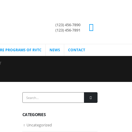
(123) 456-7890
(123) 456-7891
RE PROGRAMS OF RVTC
NEWS
CONTACT
T
CATEGORIES
Uncategorized