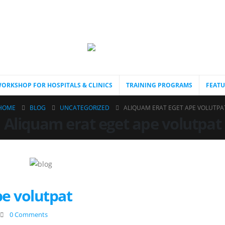
ORKSHOP FOR HOSPITALS & CLINICS
TRAINING PROGRAMS
FEATU
HOME
BLOG
UNCATEGORIZED
ALIQUAM ERAT EGET APE VOLUTPA
Aliquam erat eget ape volutpat
pe volutpat
0 Comments