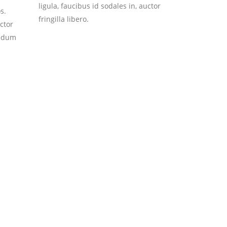
ligula, faucibus id sodales in, auctor
s.
fringilla libero.
uctor
endum