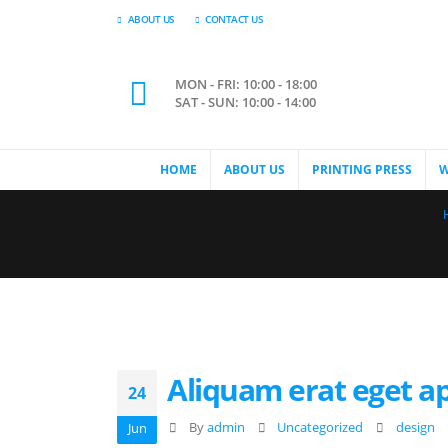
ABOUT US
CONTACT US
MON - FRI: 10:00 - 18:00
SAT - SUN: 10:00 - 14:00
HOME
ABOUT US
PRINTING PRESS
W
Aliquam erat eget a
24
By
admin
Uncategorized
design
Jun