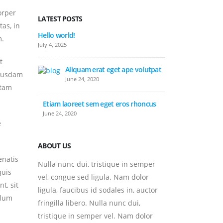
orper
LATEST POSTS
tas, in
Hello world!
This 
m.
post
July 4, 2025
June 24, 2020
t
Aliquam erat eget ape volutpat
ibusdam
This 
June 24, 2020
prev
otam
June 24, 2020
Etiam laoreet sem eget eros rhoncus
June 24, 2020
e
ABOUT US
enatis
Nulla nunc dui, tristique in semper
quis
vel, congue sed ligula. Nam dolor
t, sit
ligula, faucibus id sodales in, auctor
ulum
fringilla libero. Nulla nunc dui,
tristique in semper vel. Nam dolor