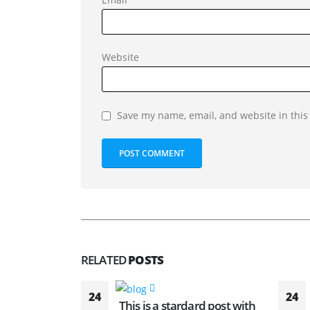
Website
Save my name, email, and website in this
RELATED
POSTS
24
24
This is a stardard post with