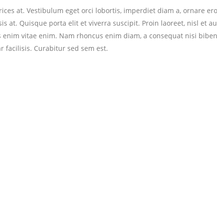
ces at. Vestibulum eget orci lobortis, imperdiet diam a, ornare ero
s at. Quisque porta elit et viverra suscipit. Proin laoreet, nisl et a
 tellus enim vitae enim. Nam rhoncus enim diam, a consequat nisi bib
 facilisis. Curabitur sed sem est.